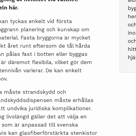
Blo
eln här.
byg
hem
 kan tyckas enkelt vid första
och
oggrann planering och kunskap om
ino
terial. Fasta bryggorna är mycket
och
kt året runt eftersom de tål hårda
hit
n pålas fast i botten eller byggas
hjä
är däremot flexibila, vilket gör dem
ttennivån varierar. De kan enkelt
hov.
ga måste strandskydd och
randskyddsdispensen måste erhållas
tt undvika juridiska komplikationer.
g livslängd gäller det att välja en
t som är anpassad till svenska
is kan glasfiberförstärkta stenkistor