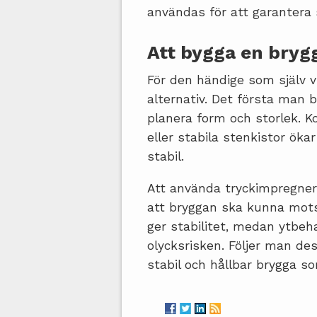
användas för att garantera 
Att bygga en brygg
För den händige som själv vi
alternativ. Det första man 
planera form och storlek. K
eller stabila stenkistor ök
stabil.
Att använda tryckimpregner
att bryggan ska kunna mots
ger stabilitet, medan ytbe
olycksrisken. Följer man d
stabil och hållbar brygga s