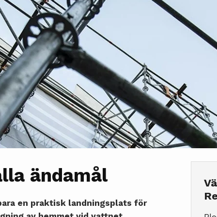
alla ändamål
Vä
Re
bara en praktisk landningsplats för
gning av hemmet vid vattnet.