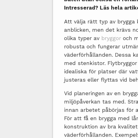
Intresserad? Läs hela artik
Att välja rätt typ av brygga
anblicken, men det krävs n
olika typer av
bryggor
och ma
robusta och fungerar utmär
väderförhållanden. Dessa ka
med stenkistor. Flytbryggor 
idealiska för platser där va
justeras eller flyttas vid be
Vid planeringen av en bryg
miljöpåverkan tas med. St
innan arbetet påbörjas för a
För att få en brygga med lån
konstruktion av bra kvalite
väderförhållanden. Exempelv