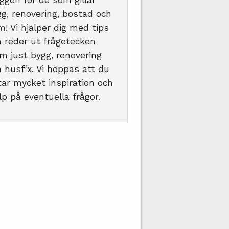
ggen för de som gillar
g, renovering, bostad och
! Vi hjälper dig med tips
 reder ut frågetecken
m just bygg, renovering
 husfix. Vi hoppas att du
tar mycket inspiration och
lp på eventuella frågor.