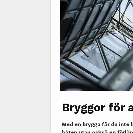
Bryggor för 
Med en brygga får du inte 
båten utan också en förlän