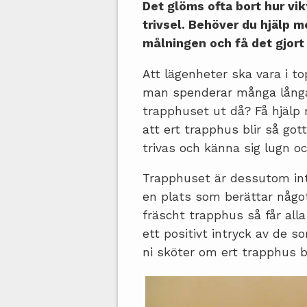
Det glöms ofta bort hur vik
trivsel. Behöver du hjälp m
målningen och få det gjort
Att lägenheter ska vara i to
man spenderar många långa
trapphuset ut då? Få hjäl
att ert trapphus blir så go
trivas och känna sig lugn o
Trapphuset är dessutom int
en plats som berättar någo
fräscht trapphus så får al
ett positivt intryck av de s
ni sköter om ert trapphus 