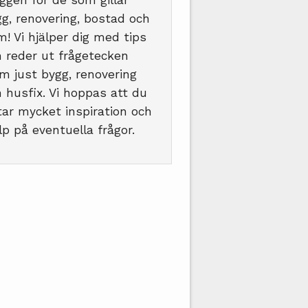
ggen för de som gillar
g, renovering, bostad och
! Vi hjälper dig med tips
 reder ut frågetecken
m just bygg, renovering
 husfix. Vi hoppas att du
tar mycket inspiration och
lp på eventuella frågor.