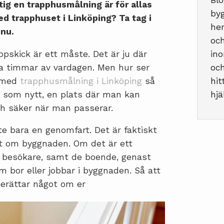
Blo
tig en trapphusmålning är för allas
byg
ed trapphuset i Linköping? Ta tag i
hem
 nu.
och
ppskick är ett måste. Det är ju där
ino
 timmar av vardagen. Men hur ser
och
p med
trapphusmålning i Linköping
så
hit
tt som nytt, en plats där man kan
hjä
ch säker när man passerar.
e bara en genomfart. Det är faktiskt
t om byggnaden. Om det är ett
la besökare, samt de boende, genast
om bor eller jobbar i byggnaden. Så att
berättar något om er