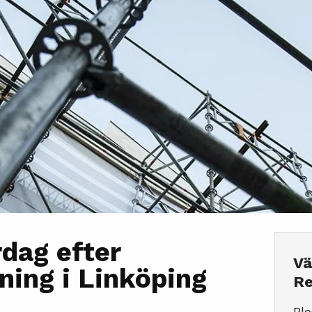
rdag efter
Vä
ing i Linköping
Re