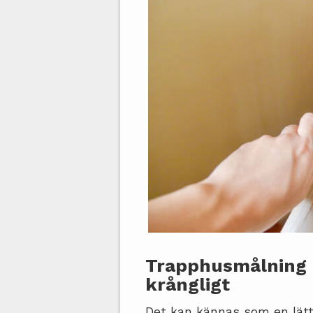
Trapphusmålning b
krångligt
Det kan kännas som en lätt 