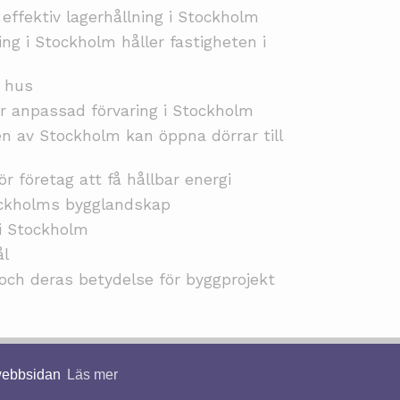
 effektiv lagerhållning i Stockholm
ing i Stockholm håller fastigheten i
i hus
r anpassad förvaring i Stockholm
en av Stockholm kan öppna dörrar till
ör företag att få hållbar energi
ockholms bygglandskap
 i Stockholm
ål
 och deras betydelse för byggprojekt
© 2026 Aluminiumställning.nu. Alla rättigheter förbehållna.
 webbsidan
Läs mer