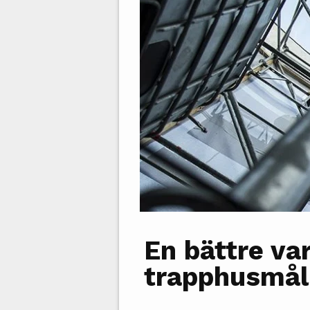
En bättre va
trapphusmåln