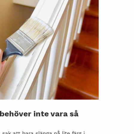
ehöver inte vara så
sak att bara slänga på lite färg i