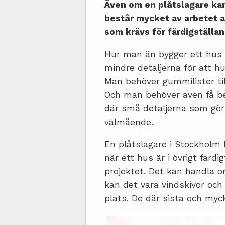
Även om en plåtslagare kan
består mycket av arbetet av
som krävs för färdigställan
Hur man än bygger ett hus s
mindre detaljerna för att hus
Man behöver gummilister til
Och man behöver även få bes
där små detaljerna som gör
välmående.
En plåtslagare i Stockholm
när ett hus är i övrigt färdi
projektet. Det kan handla o
kan det vara vindskivor oc
plats. De där sista och myck