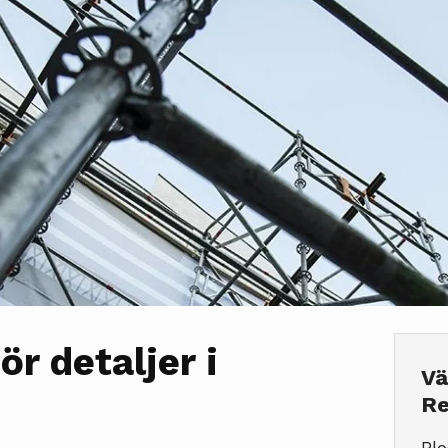
ör detaljer i
Vä
Re