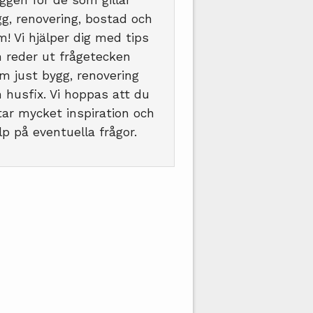
ggen för de som gillar
g, renovering, bostad och
! Vi hjälper dig med tips
 reder ut frågetecken
m just bygg, renovering
 husfix. Vi hoppas att du
tar mycket inspiration och
lp på eventuella frågor.