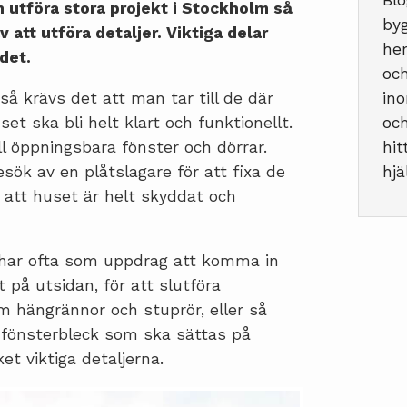
Blo
 utföra stora projekt i Stockholm så
byg
 att utföra detaljer. Viktiga delar
hem
det.
och
å krävs det att man tar till de där
ino
et ska bli helt klart och funktionellt.
och
l öppningsbara fönster och dörrar.
hit
ök av en plåtslagare för att fixa de
hjä
 att huset är helt skyddat och
 har ofta som uppdrag att komma in
gt på utsidan, för att slutföra
m hängrännor och stuprör, eller så
h fönsterbleck som ska sättas på
et viktiga detaljerna.