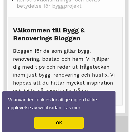
betydelse för byggprojekt
Välkommen till Bygg &
Renoverings Bloggen
Bloggen för de som gillar bygg,
renovering, bostad och hem! Vi hjälper
dig med tips och reder ut frågetecken
inom just bygg, renovering och husfix. Vi
hoppas att du hittar mycket inspiration
och hjälp på eventuella frågor.
Vi använder cookies för att ge dig en bättre
upplevelse av webbsidan
Läs mer
© 2026 Aluminiumställning.nu. Alla rättigheter
OK
förbehållna.