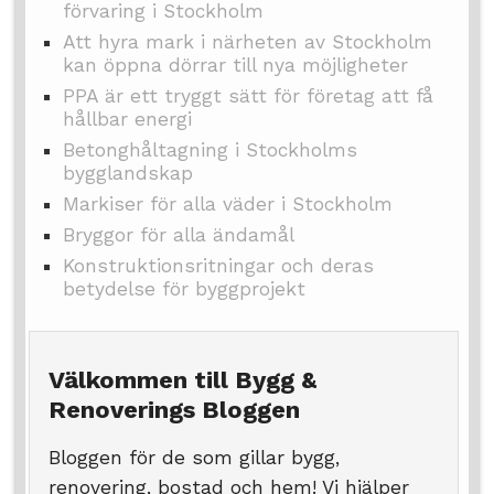
förvaring i Stockholm
Att hyra mark i närheten av Stockholm
kan öppna dörrar till nya möjligheter
PPA är ett tryggt sätt för företag att få
hållbar energi
Betonghåltagning i Stockholms
bygglandskap
Markiser för alla väder i Stockholm
Bryggor för alla ändamål
Konstruktionsritningar och deras
betydelse för byggprojekt
Välkommen till Bygg &
Renoverings Bloggen
Bloggen för de som gillar bygg,
renovering, bostad och hem! Vi hjälper