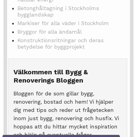
Betonghåltagning i Stockholms
bygglandskap
Markiser för alla väder i Stockholm
Bryggor för alla ändamål
Konstruktionsritningar och deras
betydelse för byggprojekt
Välkommen till Bygg &
Renoverings Bloggen
Bloggen för de som gillar bygg,
renovering, bostad och hem! Vi hjälper
dig med tips och reder ut frågetecken
inom just bygg, renovering och husfix. Vi
hoppas att du hittar mycket inspiration
och hjälp på eventuella frågor.